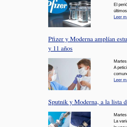
El peri
últimos
Leer m
Pfizer y Moderna amplían est
y 11 años
Martes,
A peti
comune
Leer m
Sputnik y Moderna, a la lista 
Martes,
La vari