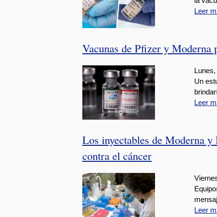
la vacu
Leer m
Vacunas de Pfizer y Moderna po
Lunes, 
Un estu
brindar
Leer m
Los inyectables de Moderna y P
contra el cáncer
Viernes
Equipos
mensaj
Leer m