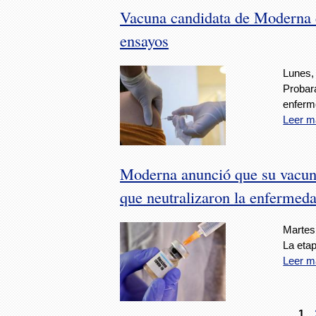
Vacuna candidata de Moderna c
ensayos
Lunes, 
Probará
enferm
Leer m
Moderna anunció que su vacuna
que neutralizaron la enfermed
Martes,
La etap
Leer m
1