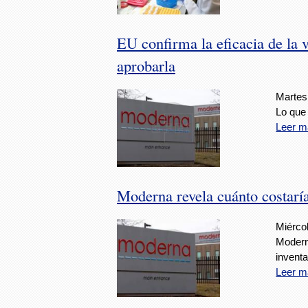
EU confirma la eficacia de la
aprobarla
Martes
Lo que
Leer m
Moderna revela cuánto costaría
Miércol
Modern
invent
Leer m