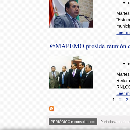
Martes
“Esto 
municip
Leer m
@MAPEMO preside reunión con
Martes
Reitera
RNLCCy
Leer m
1
2
3
Suscribirse a RSS - Manuel Pérez
PERIÓDICO e-consulta.com
Portadas anteriore