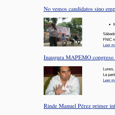
No vemos candidatos sino empr
Sábado
FNIC r
Leer m
Inaugura MAPEMO congreso es
Lunes,
La part
Leer m
Rinde Manuel Pérez primer inf