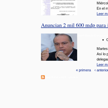
Miércol
En el 
Leer m
Anuncian 2 mil 600 mdp para i
David Mayrén Carrasco d
Martes
Así lo 
delega
Leer m
« primera
‹ anterio
Suscribirse a RSS - anuncia