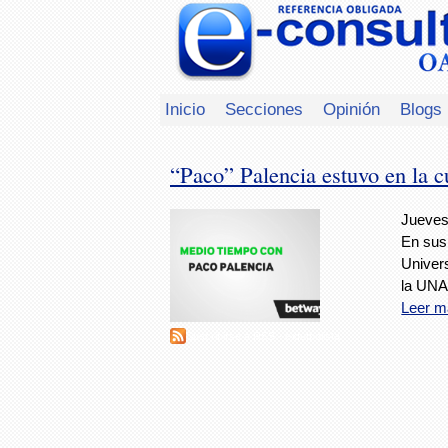
Inicio
Secciones
Opinión
Blogs
“Paco” Palencia estuvo en la 
Jueves
En sus 
Univer
la UN
Leer m
Suscribirse a RSS - exfutbolista