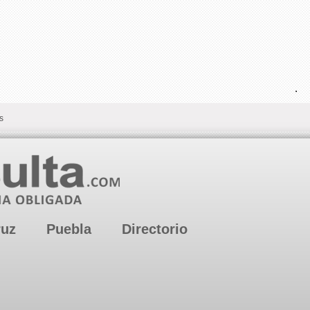
.
s
ruz
Puebla
Directorio